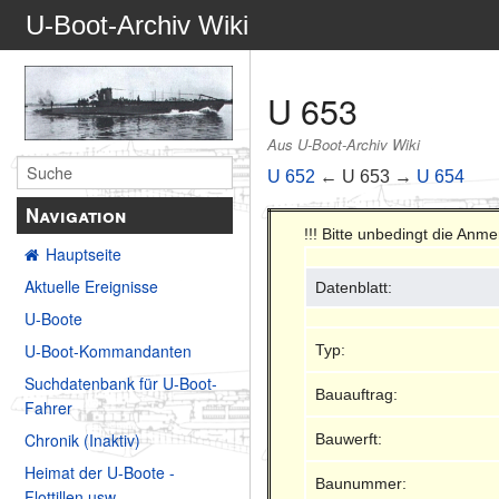
U-Boot-Archiv Wiki
U 653
Aus U-Boot-Archiv Wiki
U 652
← U 653 →
U 654
Navigation
!!! Bitte unbedingt die Anm
Hauptseite
Aktuelle Ereignisse
Datenblatt:
U-Boote
U-Boot-Kommandanten
Typ:
Suchdatenbank für U-Boot-
Bauauftrag:
Fahrer
Chronik (Inaktiv)
Bauwerft:
Heimat der U-Boote -
Baunummer:
Flottillen usw.