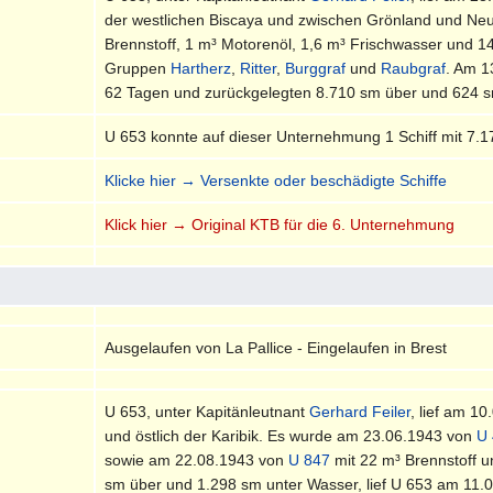
der westlichen Biscaya und zwischen Grönland und Ne
Brennstoff, 1 m³ Motorenöl, 1,6 m³ Frischwasser und 1
Gruppen
Hartherz
,
Ritter
,
Burggraf
und
Raubgraf
. Am 1
62 Tagen und zurückgelegten 8.710 sm über und 624 sm 
U 653 konnte auf dieser Unternehmung 1 Schiff mit 7.
Klicke hier → Versenkte oder beschädigte Schiffe
Klick hier → Original KTB für die 6. Unternehmung
Ausgelaufen von La Pallice - Eingelaufen in Brest
U 653, unter Kapitänleutnant
Gerhard Feiler
, lief am 1
und östlich der Karibik. Es wurde am 23.06.1943 von
U
sowie am 22.08.1943 von
U 847
mit 22 m³ Brennstoff u
sm über und 1.298 sm unter Wasser, lief U 653 am 11.09