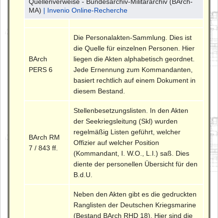
Quellenverweise - Bundesarchiv-Militärarchiv (BArch-
MA)
| Invenio Online-Recherche
Die Personalakten-Sammlung. Dies ist
die Quelle für einzelnen Personen. Hier
BArch
liegen die Akten alphabetisch geordnet.
PERS 6
Jede Ernennung zum Kommandanten,
basiert rechtlich auf einem Dokument in
diesem Bestand.
Stellenbesetzungslisten. In den Akten
der Seekriegsleitung (Skl) wurden
regelmäßig Listen geführt, welcher
BArch RM
Offizier auf welcher Position
7 / 843 ff.
(Kommandant, I. W.O., L.I.) saß. Dies
diente der personellen Übersicht für den
B.d.U.
Neben den Akten gibt es die gedruckten
Ranglisten der Deutschen Kriegsmarine
(Bestand BArch RHD 18). Hier sind die