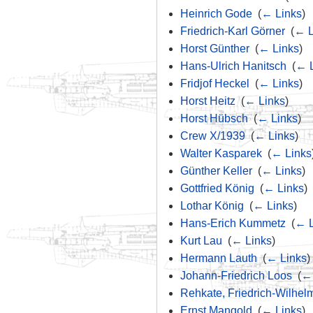
Heinrich Gode
‎
(
← Links
)
Friedrich-Karl Görner
‎
(
← L
Horst Günther
‎
(
← Links
)
Hans-Ulrich Hanitsch
‎
(
← L
Fridjof Heckel
‎
(
← Links
)
Horst Heitz
‎
(
← Links
)
Horst Hübsch
‎
(
← Links
)
Crew X/1939
‎
(
← Links
)
Walter Kasparek
‎
(
← Links
Günther Keller
‎
(
← Links
)
Gottfried König
‎
(
← Links
)
Lothar König
‎
(
← Links
)
Hans-Erich Kummetz
‎
(
← L
Kurt Lau
‎
(
← Links
)
Hermann Lauth
‎
(
← Links
)
Johann-Friedrich Loos
‎
(
← 
Rehkate, Friedrich-Wilhel
Ernst Mangold
‎
(
← Links
)