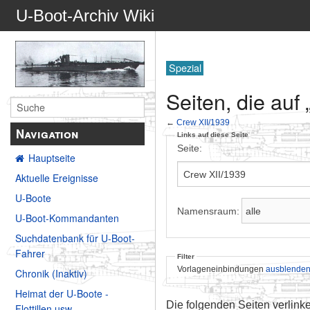
U-Boot-Archiv Wiki
Spezial
Seiten, die auf
←
Crew XII/1939
Navigation
Links auf diese Seite
Seite:
Hauptseite
Aktuelle Ereignisse
U-Boote
Namensraum:
U-Boot-Kommandanten
Suchdatenbank für U-Boot-
Fahrer
Filter
Vorlageneinbindungen
ausblende
Chronik (Inaktiv)
Heimat der U-Boote -
Die folgenden Seiten verlink
Flottillen usw.