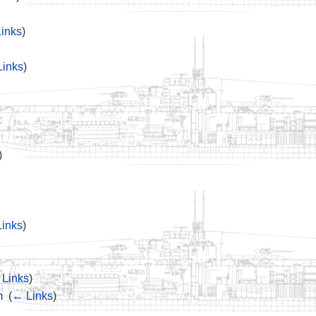
inks
)
inks
)
)
inks
)
Links
)
m
‎
(
← Links
)