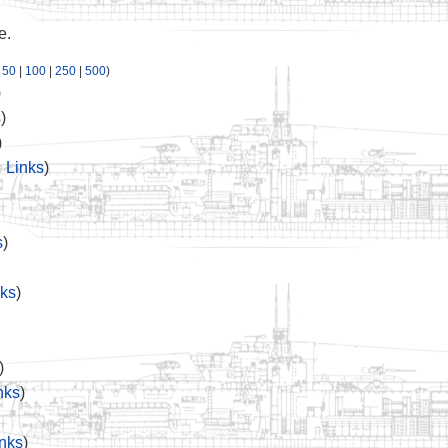
e.
|
50
|
100
|
250
|
500
)
)
s
)
)
 Links
)
s
)
ks
)
)
nks
)
nks
)