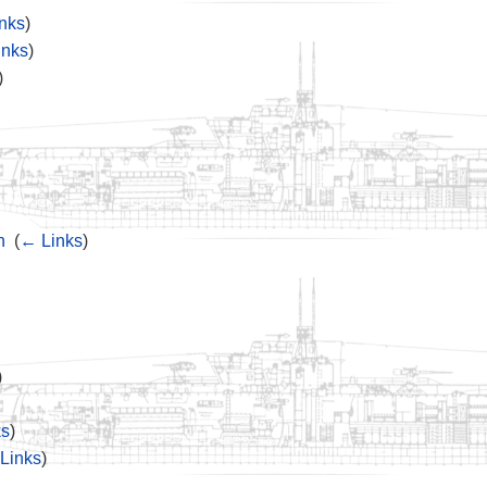
nks
)
inks
)
)
n
‎
(
← Links
)
)
ks
)
Links
)