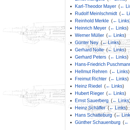
Karl-Theodor Mayer
‎
(
← Li
Rudolf Meinlschmidt
‎
(
← L
Reinhold Merkle
‎
(
← Links
Heinrich Meyer
‎
(
← Links
)
Werner Müller
‎
(
← Links
)
Günter Ney
‎
(
← Links
)
Gerhard Nolte
‎
(
← Links
)
Gerhard Peters
‎
(
← Links
)
Hans-Friedrich Puschman
Hellmut Rehren
‎
(
← Links
)
Freimut Richter
‎
(
← Links
)
Heinz Riedel
‎
(
← Links
)
Hubert Rieger
‎
(
← Links
)
Ernst Sauerberg
‎
(
← Links
Heinz Schäffer
‎
(
← Links
)
Hans Schatteburg
‎
(
← Lin
Günther Schauenburg
‎
(
← 