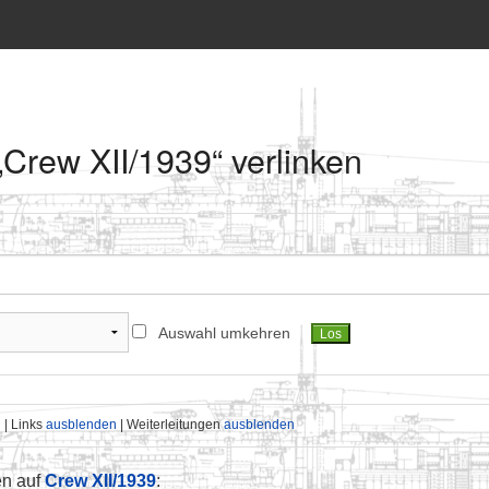
 „Crew XII/1939“ verlinken
Auswahl umkehren
n
| Links
ausblenden
| Weiterleitungen
ausblenden
en auf
Crew XII/1939
: