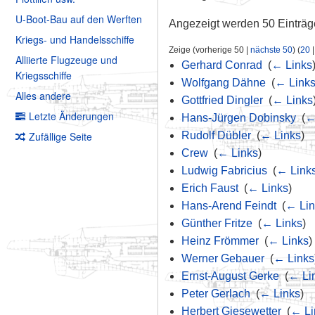
U-Boot-Bau auf den Werften
Angezeigt werden 50 Einträg
Kriegs- und Handelsschiffe
Zeige (vorherige 50 |
nächste 50
) (
20
Alliierte Flugzeuge und
Gerhard Conrad
‎
(
← Links
Kriegsschiffe
Wolfgang Dähne
‎
(
← Link
Alles andere
Gottfried Dingler
‎
(
← Links
Letzte Änderungen
Hans-Jürgen Dobinsky
‎
(
←
Zufällige Seite
Rudolf Dübler
‎
(
← Links
)
Crew
‎
(
← Links
)
Ludwig Fabricius
‎
(
← Link
Erich Faust
‎
(
← Links
)
Hans-Arend Feindt
‎
(
← Lin
Günther Fritze
‎
(
← Links
)
Heinz Frömmer
‎
(
← Links
)
Werner Gebauer
‎
(
← Links
Ernst-August Gerke
‎
(
← Li
Peter Gerlach
‎
(
← Links
)
Herbert Giesewetter
‎
(
← Li