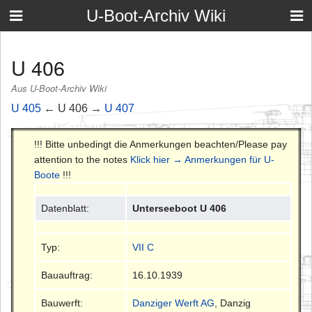
U-Boot-Archiv Wiki
U 406
Aus U-Boot-Archiv Wiki
U 405
← U 406 →
U 407
!!! Bitte unbedingt die Anmerkungen beachten/Please pay
attention to the notes
Klick hier → Anmerkungen für U-
Boote
!!!
Datenblatt:
Unterseeboot U 406
Typ:
VII C
Bauauftrag:
16.10.1939
Bauwerft:
Danziger Werft AG
, Danzig