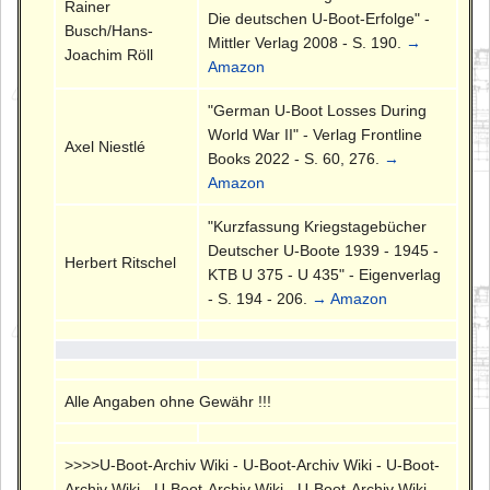
Rainer
Die deutschen U-Boot-Erfolge" -
Busch/Hans-
Mittler Verlag 2008 - S. 190.
→
Joachim Röll
Amazon
"German U-Boot Losses During
World War II" - Verlag Frontline
Axel Niestlé
Books 2022 - S. 60, 276.
→
Amazon
"Kurzfassung Kriegstagebücher
Deutscher U-Boote 1939 - 1945 -
Herbert Ritschel
KTB U 375 - U 435" - Eigenverlag
- S. 194 - 206.
→ Amazon
Alle Angaben ohne Gewähr !!!
>>>>U-Boot-Archiv Wiki - U-Boot-Archiv Wiki - U-Boot-
Archiv Wiki - U-Boot-Archiv Wiki - U-Boot-Archiv Wiki -