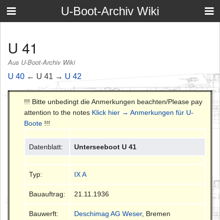
U-Boot-Archiv Wiki
U 41
Aus U-Boot-Archiv Wiki
U 40
← U 41 →
U 42
!!! Bitte unbedingt die Anmerkungen beachten/Please pay
attention to the notes
Klick hier → Anmerkungen für U-
Boote
!!!
Datenblatt:
Unterseeboot U 41
Typ:
IX A
Bauauftrag:
21.11.1936
Bauwerft:
Deschimag AG Weser
, Bremen