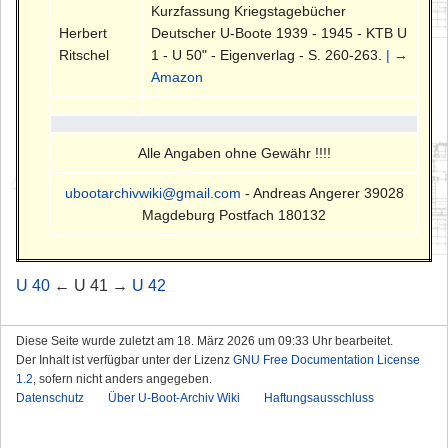
Kurzfassung Kriegstagebücher
Herbert
Deutscher U-Boote 1939 - 1945 - KTB U
Ritschel
1 - U 50" - Eigenverlag - S. 260-263.
| →
Amazon
Alle Angaben ohne Gewähr !!!!
ubootarchivwiki@gmail.com
- Andreas Angerer 39028
Magdeburg Postfach 180132
U 40
← U 41 →
U 42
Diese Seite wurde zuletzt am 18. März 2026 um 09:33 Uhr bearbeitet.
Der Inhalt ist verfügbar unter der Lizenz
GNU Free Documentation License
1.2
, sofern nicht anders angegeben.
Datenschutz
Über U-Boot-Archiv Wiki
Haftungsausschluss