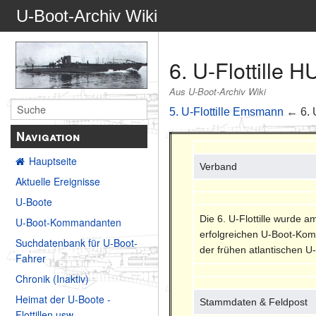
U-Boot-Archiv Wiki
6. U-Flottille
Aus U-Boot-Archiv Wiki
5. U-Flottille Emsmann
← 6. U
Navigation
Hauptseite
Verband
Aktuelle Ereignisse
U-Boote
Die 6. U-Flottille wurde a
U-Boot-Kommandanten
erfolgreichen U-Boot-Komm
Suchdatenbank für U-Boot-
der frühen atlantischen U-B
Fahrer
Chronik (Inaktiv)
Heimat der U-Boote -
Stammdaten & Feldpost
Flottillen usw.