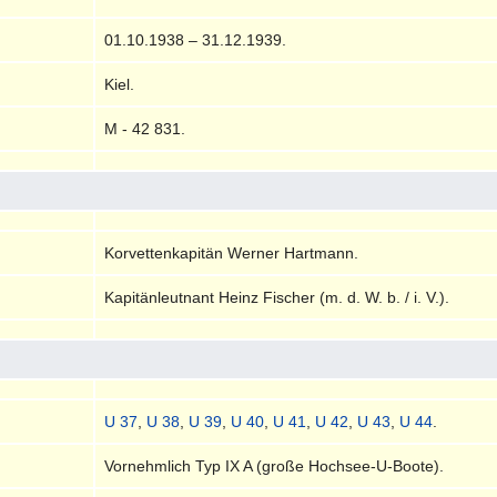
01.10.1938 – 31.12.1939.
Kiel.
M - 42 831.
Korvettenkapitän Werner Hartmann.
Kapitänleutnant Heinz Fischer (m. d. W. b. / i. V.).
U 37
,
U 38
,
U 39
,
U 40
,
U 41
,
U 42
,
U 43
,
U 44
.
Vornehmlich Typ IX A (große Hochsee-U-Boote).